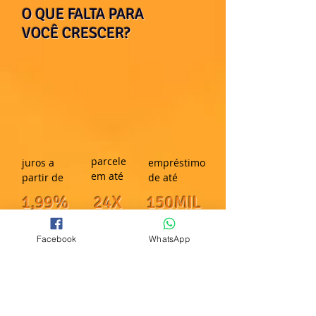
O QUE FALTA PARA
VOCÊ CRESCER?
parcele
juros a
empréstimo
em até
partir de
de até
1,99% 24X 150MIL
ao mês
Facebook
WhatsApp
PRÉ-REQUISITOS
1
TEMPO DE
EMPRESA