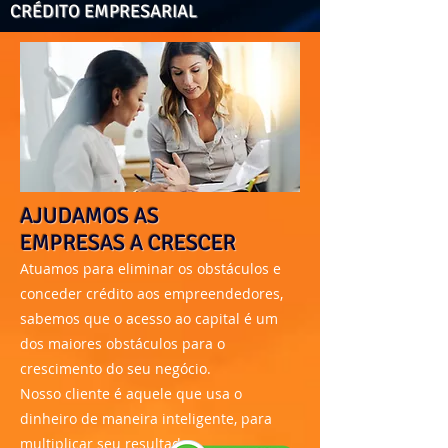
CRÉDITO EMPRESARIAL
AJUDAMOS AS
EMPRESAS A CRESCER
Atuamos para eliminar os obstáculos e
conceder crédito aos empreendedores,
sabemos que o acesso ao capital é um
dos maiores obstáculos para o
crescimento do seu negócio.
Nosso cliente é aquele que usa o
dinheiro de maneira inteligente, para
multiplicar seu resultado.